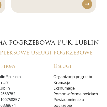
ma pogrzebowa PUK Lublin
pleksowe usługi pogrzebowe
 firmy
Usługi
in Sp. z o.o.
Organizacja pogrzebu
rna 8
Kremacje
Lublin
Ekshumacje
92668782
Pomoc w formalnościach
 100758857
Powiadomienie o
00338674
pogrzebie