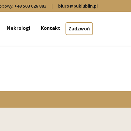
|
dobowy:
+48 503 026 883
biuro@puklublin.pl
Nekrologi
Kontakt
Zadzwoń