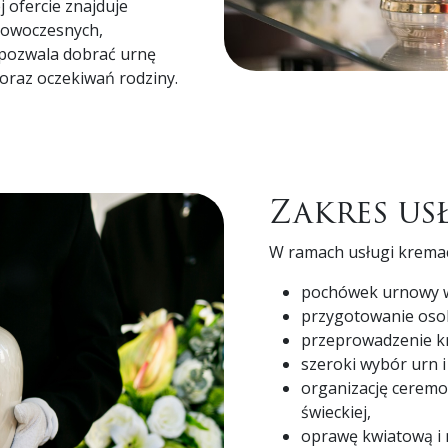
ofercie znajduje
 nowoczesnych,
 pozwala dobrać urnę
oraz oczekiwań rodziny.
Zakres us
W ramach usługi kremac
pochówek urnowy w
przygotowanie osob
przeprowadzenie k
szeroki wybór urn 
organizację ceremo
świeckiej,
oprawę kwiatową i