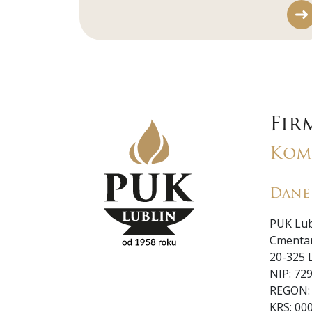
Fir
Kom
Dane
PUK Lubl
Cmenta
20-325 
NIP: 72
REGON:
KRS: 00