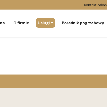
Kontakt cało
wna
O firmie
Usługi
Poradnik pogrzebowy