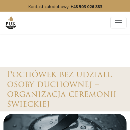
Kontakt całodobowy:
+48 503 026 883
Pochówek bez udziału
osoby duchownej –
organizacja ceremonii
świeckiej