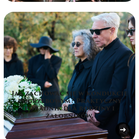
Jak zachować się w kondukcie
pogrzebowym? Praktyczny
poradnik dla rodziny i
żałobników.